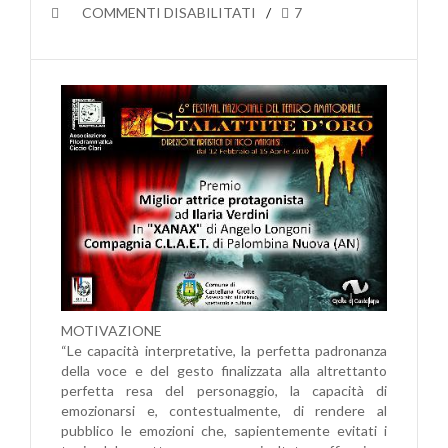
SU
COMMENTI DISABILITATI
7
ILARIA
È
MIGLIOR
ATTRICE
PROTAGONISTA
ALLA
“STALATTITE
D’ORO”
DI
CASTELLANA
GROTTE
MOTIVAZIONE
“Le capacità interpretative, la perfetta padronanza
della voce e del gesto finalizzata alla altrettanto
perfetta resa del personaggio, la capacità di
emozionarsi e, contestualmente, di rendere al
pubblico le emozioni che, sapientemente evitati i