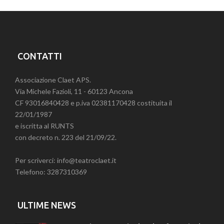
CONTATTI
Associazione Claet APS.
Via Michele Fazioli, 11 - 60123 Ancona
CF 93016840428 e p.iva 02381170428 costituita il
22/01/1987
e iscritta al RUNTS
con decreto n. 223 del 21/09/22.
Per scriverci: info@teatroclaet.it
Telefono: 3287310369
ULTIME NEWS