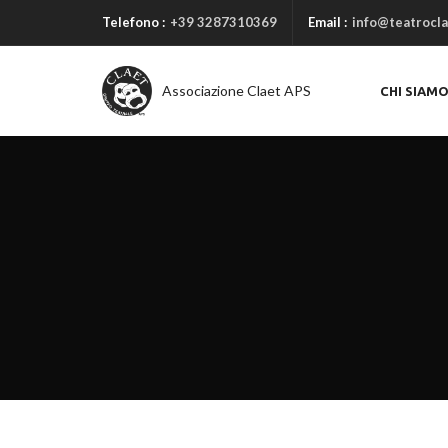
Telefono :
+39 3287310369
Email :
info@teatrocla
Associazione Claet APS
CHI SIAM