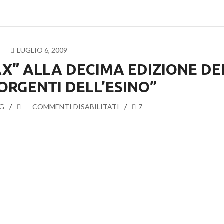
LUGLIO 6, 2009
AX” ALLA DECIMA EDIZIONE DE
ORGENTI DELL’ESINO”
G
SU
COMMENTI DISABILITATI
7
IL
CLAET
CON
“XANAX”
ALLA
DECIMA
EDIZIONE
DEL
PREMIO
“SORGENTI