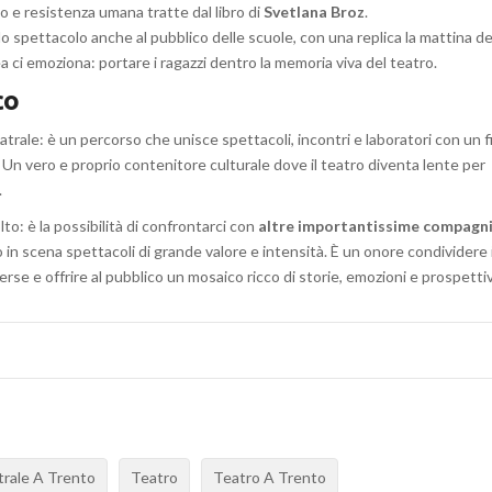
io e resistenza umana tratte dal libro di
Svetlana Broz
.
 lo spettacolo anche al pubblico delle scuole, con una replica la mattina de
a ci emoziona: portare i ragazzi dentro la memoria viva del teatro.
co
trale: è un percorso che unisce spettacoli, incontri e laboratori con un f
 Un vero e proprio contenitore culturale dove il teatro diventa lente per
.
to: è la possibilità di confrontarci con
altre importantissime compagn
 in scena spettacoli di grande valore e intensità. È un onore condividere i
verse e offrire al pubblico un mosaico ricco di storie, emozioni e prospetti
trale A Trento
Teatro
Teatro A Trento