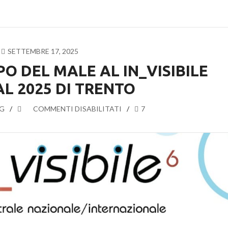
SETTEMBRE 17, 2025
PO DEL MALE AL IN_VISIBILE
AL 2025 DI TRENTO
G
SU
COMMENTI DISABILITATI
7
I
GIUSTI
NEL
TEMPO
DEL
MALE
AL
IN_VISIBILE
FESTIVAL
2025