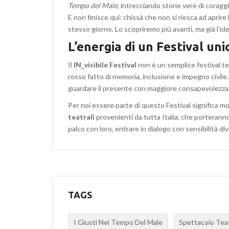
Tempo del Male
, intrecciando storie vere di coragg
E non finisce qui: chissà che non si riesca ad aprire
stesso giorno. Lo scopriremo più avanti, ma già l’ide
L’energia di un Festival uni
Il
IN_visibile Festival
non è un semplice festival tea
rosso fatto di memoria, inclusione e impegno civile.
guardare il presente con maggiore consapevolezza
Per noi essere parte di questo Festival significa mol
teatrali
provenienti da tutta Italia, che porteranno
palco con loro, entrare in dialogo con sensibilità di
TAGS
I Giusti Nel Tempo Del Male
Spettacolo Tea