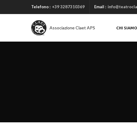
Telefono :
+39 3287310369
Email :
info@teatrocla
Associazione Claet APS
CHI SIAM