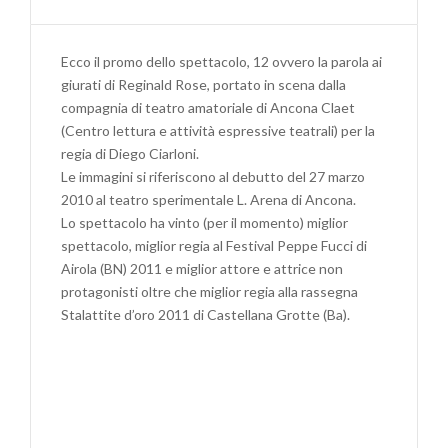
FINALMENTE
IL
PROMO
Ecco il promo dello spettacolo, 12 ovvero la parola ai
DI
giurati di Reginald Rose, portato in scena dalla
12
compagnia di teatro amatoriale di Ancona Claet
OVVERO
(Centro lettura e attività espressive teatrali) per la
LA
regia di Diego Ciarloni.
PAROLA
Le immagini si riferiscono al debutto del 27 marzo
AI
2010 al teatro sperimentale L. Arena di Ancona.
GIURATI
Lo spettacolo ha vinto (per il momento) miglior
DI
spettacolo, miglior regia al Festival Peppe Fucci di
REGINALD
Airola (BN) 2011 e miglior attore e attrice non
ROSE
protagonisti oltre che miglior regia alla rassegna
Stalattite d’oro 2011 di Castellana Grotte (Ba).