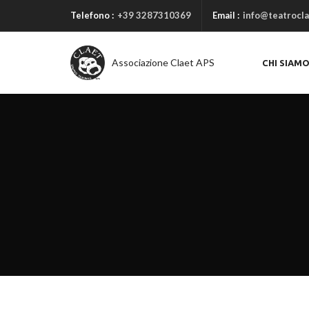
Telefono :
+39 3287310369
Email :
info@teatrocla
Associazione Claet APS
CHI SIAM