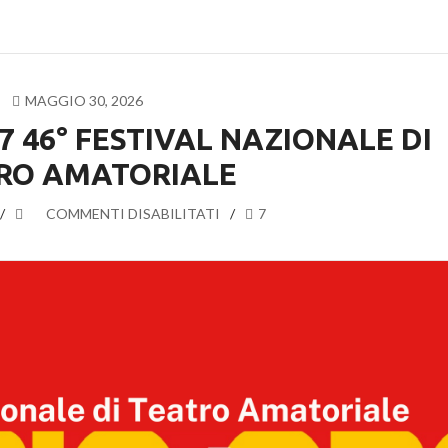
MAGGIO 30, 2026
7 46° FESTIVAL NAZIONALE DI
RO AMATORIALE
SU
COMMENTI DISABILITATI
7
SIPARIO
D’ORO
2027
46°
FESTIVAL
NAZIONALE
DI
TEATRO
AMATORIALE