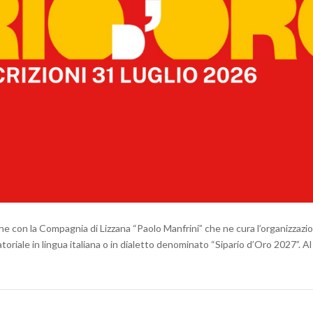
one con la Compagnia di Lizzana “Paolo Manfrini” che ne cura l’organizzazi
riale in lingua italiana o in dialetto denominato “Sipario d’Oro 2027”. Al