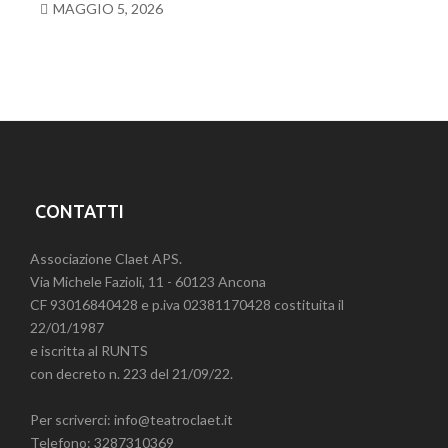
MAGGIO 5, 2026
CONTATTI
Associazione Claet APS.
Via Michele Fazioli, 11 - 60123 Ancona
CF 93016840428 e p.iva 02381170428 costituita il
22/01/1987
e iscritta al RUNTS
con decreto n. 223 del 21/09/22.
Per scriverci: info@teatroclaet.it
Telefono: 3287310369