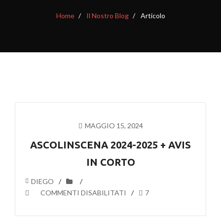
Home
Il Nostro Blog
Articolo
MAGGIO 15, 2024
ASCOLINSCENA 2024-2025 + AVIS
IN CORTO
DIEGO
SU
COMMENTI DISABILITATI
7
ASCOLINSCENA
2024-