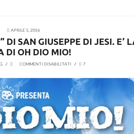
APRILE 5, 2016
 DI SAN GIUSEPPE DI JESI. E’ 
 DI OH DIO MIO!
G
SU
COMMENTI DISABILITATI
7
TEATRO
AL
“PICCOLO”
DI
SAN
GIUSEPPE
DI
JESI.
E’
LA