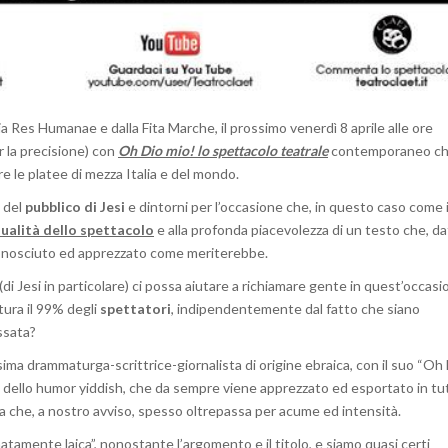
 Res Humanae e dalla Fita Marche, il prossimo venerdì 8 aprile alle ore
r la precisione) con
Oh Dio mio! lo spettacolo teatrale
contemporaneo ch
e le platee di mezza Italia e del mondo.
 del
pubblico di Jesi
e dintorni per l’occasione che, in questo caso come 
ualità dello spettacolo
e alla profonda piacevolezza di un testo che, dat
 conosciuto ed apprezzato come meriterebbe.
(di Jesi in particolare) ci possa aiutare a richiamare gente in quest’occasi
ura il 99% degli
spettatori
, indipendentemente dal fatto che siano
essata?
ima drammaturga-scrittrice-giornalista di origine ebraica, con il suo “Oh
ni dello humor yiddish, che da sempre viene apprezzato ed esportato in tu
a che, a nostro avviso, spesso oltrepassa per acume ed intensità.
atamente laica”,
nonostante l’argomento e il titolo, e siamo quasi certi