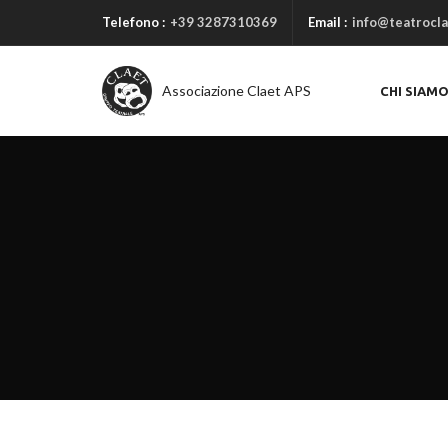
Telefono :
+39 3287310369
Email :
info@teatrocla
Associazione Claet APS
CHI SIAM