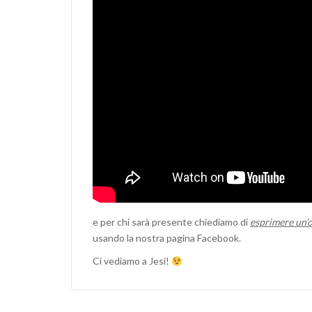
e per chi sarà presente chiediamo di
esprimere un’
usando la nostra pagina Facebook.
Ci vediamo a Jesi!