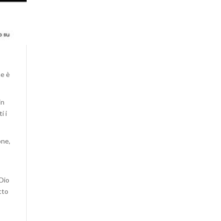
e è
in
i i
one,
 Dio
tto