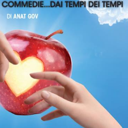
VOLTA
DI
OH
DIO
MIO!