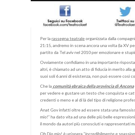
Per la
rassegna teatrale
organizzata dalla compagnia
21:15, andremo in scena ancora una volta (la XV pe
partito da Tel aviv nel 2010 per emozionare e stupir
Ovviamente confidiamo in una importante risposta
altri, è chiamato ad un atto di fiducia in merito alla
q
suoi soli 6 anni di esistenza, non può essere così
Che la
comunità ebraica della provincia di Ancona
per vedere e gustare un testo che conquista e catt
credenti o meno e al di là del tipo di religione prof
Anat Gov infatti oltre ad essere stata una famosiss
mio!” ha dato vita ad una delle più belle espressio
il mondo da autori più conosciuti e rappresentati m
Oh Dio mio! è un’opera
“incredibilmente e spassion