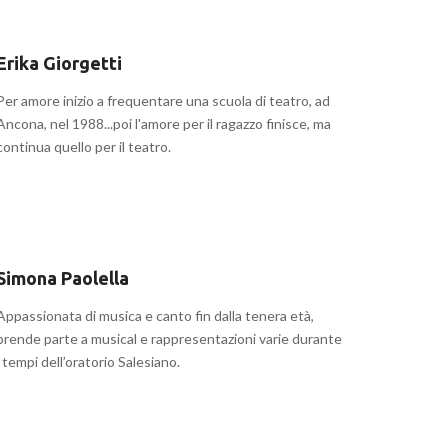
Erika Giorgetti
Per amore inizio a frequentare una scuola di teatro, ad
Ancona, nel 1988...poi l'amore per il ragazzo finisce, ma
continua quello per il teatro.
Simona Paolella
Appassionata di musica e canto fin dalla tenera età,
prende parte a musical e rappresentazioni varie durante
i tempi dell’oratorio Salesiano.