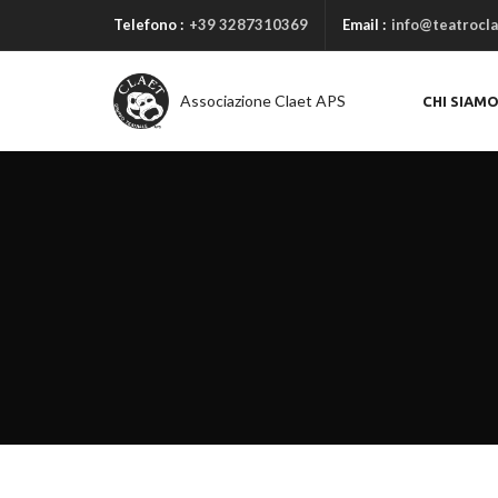
Telefono :
+39 3287310369
Email :
info@teatrocla
Associazione Claet APS
CHI SIAM