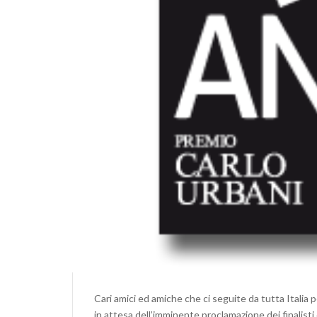
Cari amici ed amiche che ci seguite da tutta Italia 
in attesa dell’imminente proclamazione dei finalisti