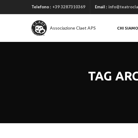
Telefono :
+39 3287310369
Email :
info@teatrocla
Associazione Claet APS
CHI SIAM
TAG AR