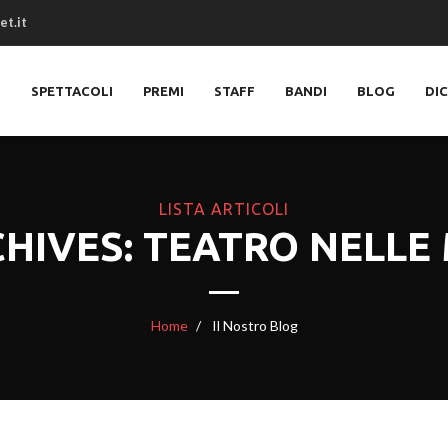
et.it
O
SPETTACOLI
PREMI
STAFF
BANDI
BLOG
DI
LISTA ARTICOLI
CHIVES: TEATRO NELLE
Home
Il Nostro Blog