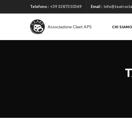
Telefono :
+39 3287310369
Email :
info@teatrocla
Associazione Claet APS
CHI SIAM
T