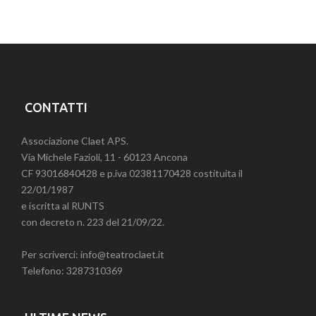
CONTATTI
Associazione Claet APS.
Via Michele Fazioli, 11 - 60123 Ancona
CF 93016840428 e p.iva 02381170428 costituita il
22/01/1987
e iscritta al RUNTS
con decreto n. 223 del 21/09/22.
Per scriverci: info@teatroclaet.it
Telefono: 3287310369