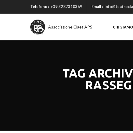
Telefono :
+39 3287310369
Email :
info@teatrocla
Associazione Claet APS
CHI SIAM
TAG ARCHIVE
RASSEG