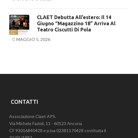
CLAET Debutta All’estero: Il 14
Giugno “Magazzino 18” Arriva Al
Teatro Ciscutti Di Pola
MAGGIO 5, 2026
CONTATTI
Associazione Claet APS.
Via Michele Fazioli, 11 - 60123 Ancona
CF 93016840428 e p.iva 02381170428 costituita il
22/01/1987