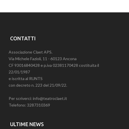
CONTATTI
Associazione Claet APS.
Via Michele Fazioli, 11 - 60123 Ancona
CF 93016840428 e p.iva 02381170428 costituita il
22/01/1987
e iscritta al RUNTS
con decreto n. 223 del 21/09/22.
Per scriverci: info@teatroclaet.it
Telefono: 3287310369
ULTIME NEWS