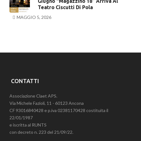
Giugno “Magazzino 18” Arriva Al
Teatro Ciscutti Di Pola
MAGGIO 5, 2026
CONTATTI
Associazione Claet APS.
Via Michele Fazioli, 11 - 60123 Ancona
CF 93016840428 e p.iva 02381170428 costituita il
22/01/1987
e iscritta al RUNTS
con decreto n. 223 del 21/09/22.