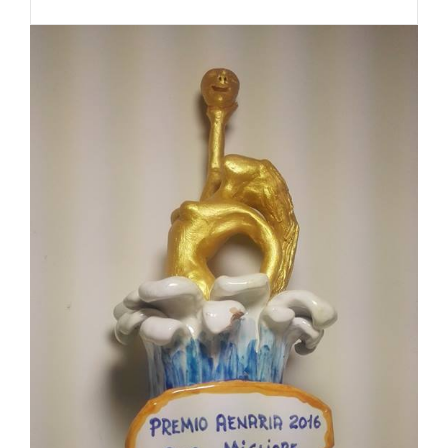
PREMIO
MIGLIOR
SPETTACOLO
AL
PREMIO
AENARIA
2016
ISCHIA
(NA)
(OH
DIO
MIO!)