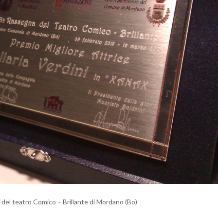
(XANAX)
na del teatro Comico – Brillante di Mordano (Bo)