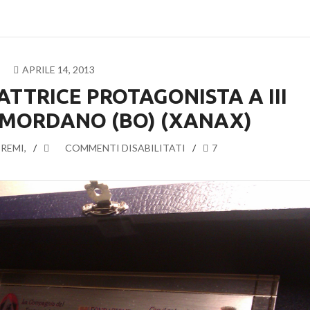
APRILE 14, 2013
ATTRICE PROTAGONISTA A III
 MORDANO (BO) (XANAX)
PREMI
,
SU
COMMENTI DISABILITATI
7
PREMIO
MIGLIOR
ATTRICE
PROTAGONISTA
A
III
RASSEGNA
DI
MORDANO
(BO)