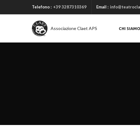
Telefono :
+39 3287310369
Email :
info@teatrocla
Associazione Claet APS
CHI SIAM