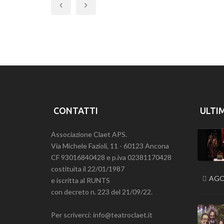
Previous
CONTATTI
ULTI
Associazione Claet APS.
Via Michele Fazioli, 11 - 60123 Ancona
CF 93016840428 e p.iva 02381170428
costituita il 22/01/1987
AGO
e iscritta al RUNTS
con decreto n. 223 del 21/09/22.
Per scriverci: info@teatroclaet.it