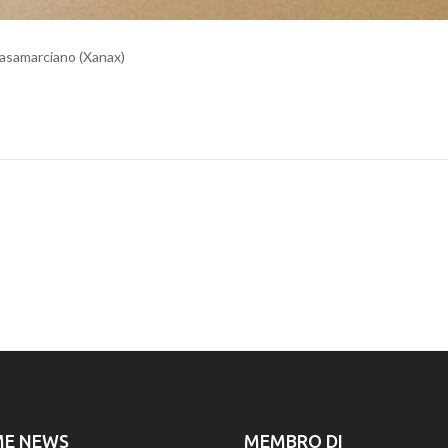
 Casamarciano (Xanax)
ME NEWS
MEMBRO DI