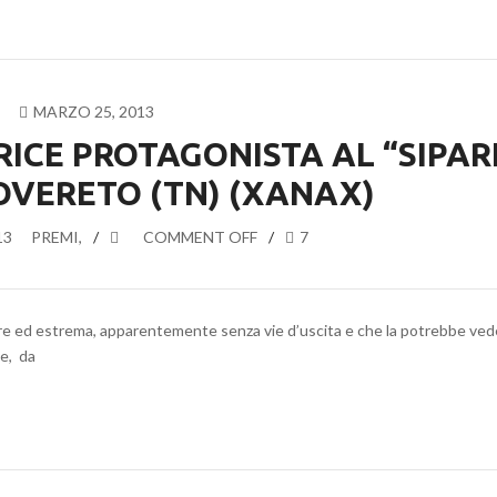
MARZO 25, 2013
RICE PROTAGONISTA AL “SIPAR
ROVERETO (TN) (XANAX)
13
PREMI
,
COMMENT OFF
7
lare ed estrema, apparentemente senza vie d’uscita e che la potrebbe ve
ne, da