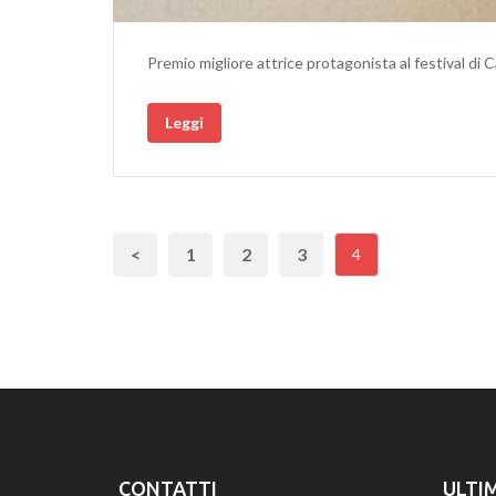
Premio migliore attrice protagonista al festival di
Leggi
<
1
2
3
4
CONTATTI
ULTI