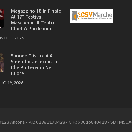
Magazzino 18 In Finale
Al 17° Festival
Mascherini: Il Teatro
Claet A Pordenone
STO 5, 2026
Simone Cristicchi A
Smerillo: Un Incontro
Che Porteremo Nel
Cuore
IO 19, 2026
 - 60123 Ancona - P.I.: 02381170428 - C.F.: 93016840428 - SDI M5