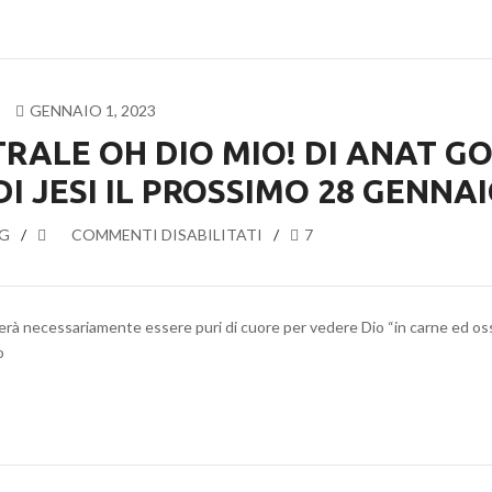
GENNAIO 1, 2023
RALE OH DIO MIO! DI ANAT G
I JESI IL PROSSIMO 28 GENNA
G
SU
COMMENTI DISABILITATI
7
LO
SPETTACOLO
TEATRALE
erà necessariamente essere puri di cuore per vedere Dio “in carne ed os
OH
o
DIO
MIO!
DI
ANAT
GOV
AL