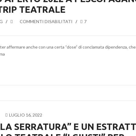
TRIP TEATRALE
G
SU
COMMENTI DISABILITATI
7
FESTIVAL
DEL
TEATRO
poter affermare anche con una certa “dose” di conclamata dipendenza, che 
APERTO
ema
2022
A
PESCOPAGANO.
UN
TRIP
TEATRALE
LUGLIO 16, 2022
“LA SERRATURA” E UN ESTRAT