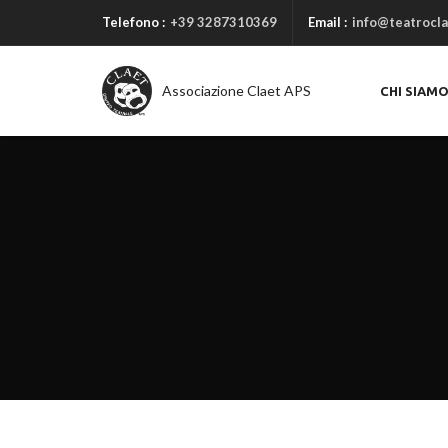
Telefono :
+39 3287310369
Email :
info@teatrocla
Associazione Claet APS
CHI SIAM