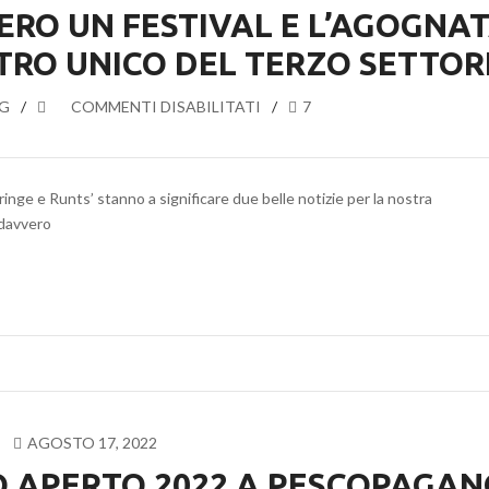
ERO UN FESTIVAL E L’AGOGNA
STRO UNICO DEL TERZO SETTOR
G
SU
COMMENTI DISABILITATI
7
FRINGE
E
RUNTS
ringe e Runts’ stanno a significare due belle notizie per la nostra
OVVERO
 davvero
UN
FESTIVAL
E
L’AGOGNATA
ISCRIZIONE
AL
REGISTRO
UNICO
DEL
AGOSTO 17, 2022
TERZO
O APERTO 2022 A PESCOPAGAN
SETTORE