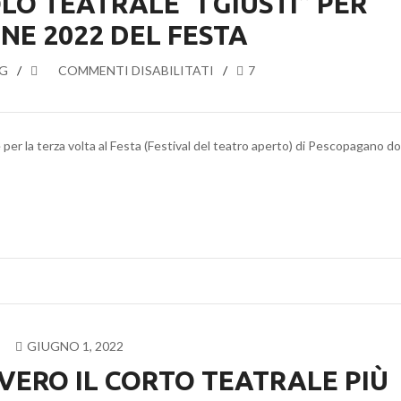
O TEATRALE “I GIUSTI” PER
ONE 2022 DEL FESTA
G
SU
COMMENTI DISABILITATI
7
IL
CORTO
TEATRALE
per la terza volta al Festa (Festival del teatro aperto) di Pescopagano d
“LA
SERRATURA”
E
UN
ESTRATTO
DELLO
SPETTACOLO
TEATRALE
“I
GIUSTI”
GIUGNO 1, 2022
PER
ERO IL CORTO TEATRALE PIÙ
L’EDIZIONE
2022