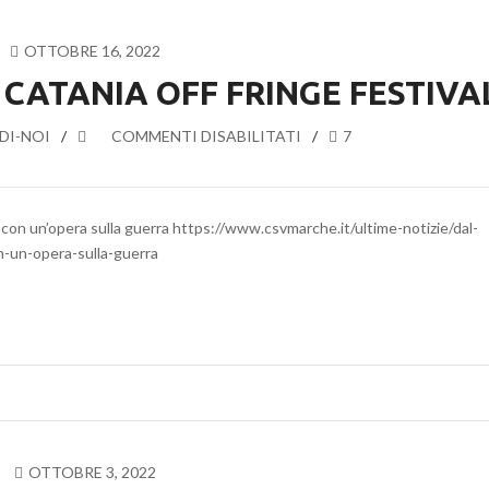
19
NOVEMBRE
OTTOBRE 16, 2022
 CATANIA OFF FRINGE FESTIVA
DI-NOI
SU
COMMENTI DISABILITATI
7
PARTECIPAZIONE
AL
CATANIA
l con un’opera sulla guerra https://www.csvmarche.it/ultime-notizie/dal-
OFF
on-un-opera-sulla-guerra
FRINGE
FESTIVAL
OTTOBRE 3, 2022