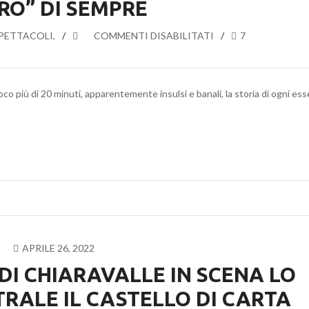
RO” DI SEMPRE
DEL
FESTA
PETTACOLI
,
SU
COMMENTI DISABILITATI
7
LA
SERRATURA
OVVERO
poco più di 20 minuti, apparentemente insulsi e banali, la storia di ogni es
IL
CORTO
TEATRALE
PIÙ
“NERO”
DI
SEMPRE
APRILE 26, 2022
DI CHIARAVALLE IN SCENA LO
RALE IL CASTELLO DI CARTA