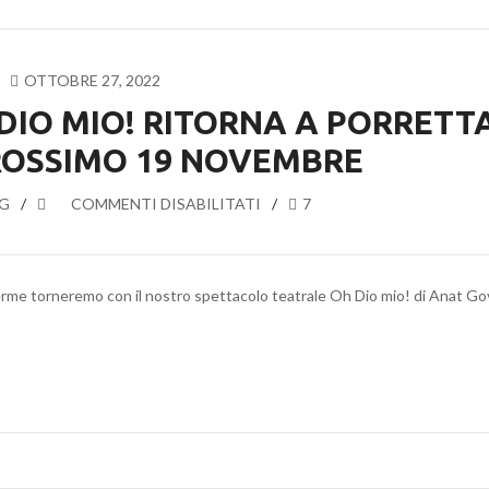
TEATRO
PICCOLO
DI
OTTOBRE 27, 2022
JESI
DIO MIO! RITORNA A PORRETT
IL
PROSSIMO
ROSSIMO 19 NOVEMBRE
28
GENNAIO
G
SU
COMMENTI DISABILITATI
7
LO
SPETTACOLO
OH
rme torneremo con il nostro spettacolo teatrale Oh Dio mio! di Anat Go
DIO
MIO!
RITORNA
A
PORRETTA
TERME
IL
PROSSIMO