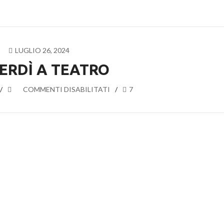
LUGLIO 26, 2024
ERDÌ A TEATRO
SU
COMMENTI DISABILITATI
7
VENERDÌ
A
TEATRO