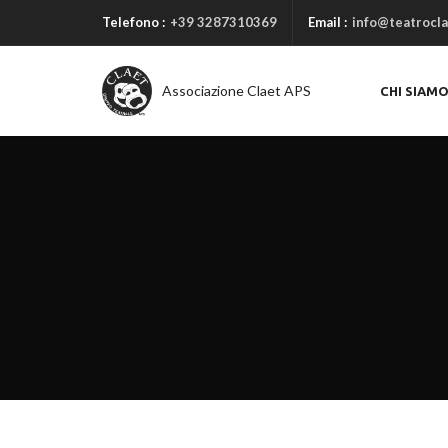
Telefono :
+39 3287310369
Email :
info@teatrocla
Associazione Claet APS
CHI SIAM