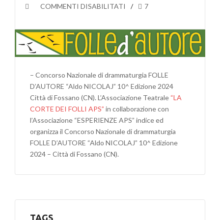
SU
COMMENTI DISABILITATI
7
CONCORSO
NAZIONALE
DI
DRAMMATURGIA
FOLLE
D’AUTORE
– Concorso Nazionale di drammaturgia FOLLE
“ALDO
D’AUTORE “Aldo NICOLAJ” 10^ Edizione 2024
NICOLAJ”
Città di Fossano (CN). L’Associazione Teatrale
“LA
10^
CORTE DEI FOLLI APS”
in collaborazione con
EDIZIONE
l’Associazione “ESPERIENZE APS” indice ed
2024
organizza il Concorso Nazionale di drammaturgia
CITTÀ
FOLLE D’AUTORE “Aldo NICOLAJ” 10^ Edizione
DI
2024 – Città di Fossano (CN).
FOSSANO
(CN)
TAGS