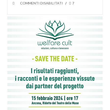
SU
COMMENTI DISABILITATI
7
AL
RIDOTTO
DELLE
TEATRO
DELLE
MUSE
DI
ANCONA
L’EVENTO
FINALE
DEL
WELFARE
CULT