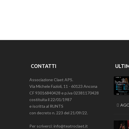
CONTATTI
ULTI
Associazione Claet APS.
Via Michele Fazioli, 11 - 60123 Ancona
CF 93016840428 e p.iva 02381170428
costituita il 22/01/1987
AGO
e iscritta al RUNTS
con decreto n. 223 del 21/09/22.
Per scriverci: info@teatroclaet.it