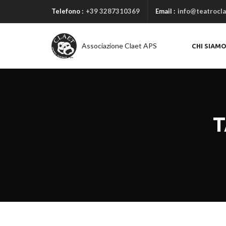
Telefono :
+39 3287310369
Email :
info@teatrocla
Associazione Claet APS
CHI SIAM
T