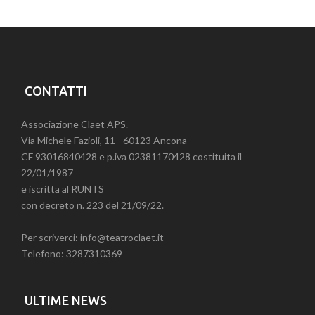
CONTATTI
Associazione Claet APS.
Via Michele Fazioli, 11 - 60123 Ancona
CF 93016840428 e p.iva 02381170428 costituita il
22/01/1987
e iscritta al RUNTS
con decreto n. 223 del 21/09/22.
Per scriverci: info@teatroclaet.it
Telefono: 3287310369
ULTIME NEWS