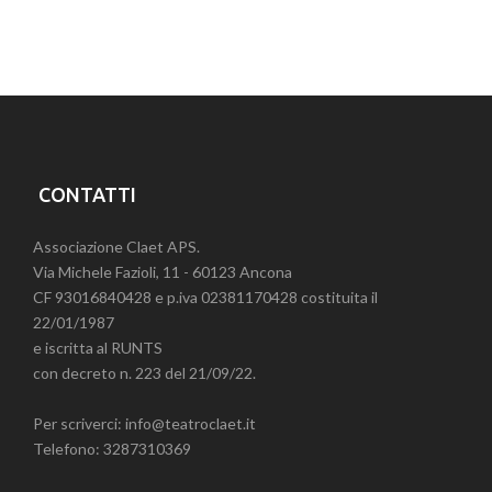
CONTATTI
Associazione Claet APS.
Via Michele Fazioli, 11 - 60123 Ancona
CF 93016840428 e p.iva 02381170428 costituita il
22/01/1987
e iscritta al RUNTS
con decreto n. 223 del 21/09/22.
Per scriverci: info@teatroclaet.it
Telefono: 3287310369