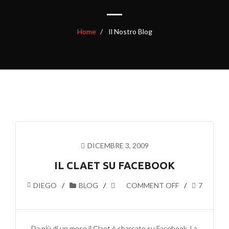
Home
Il Nostro Blog
DICEMBRE 3, 2009
IL CLAET SU FACEBOOK
DIEGO
BLOG
COMMENT OFF
7
Da più di un mese il Claet è sbarcato su Facebook. La