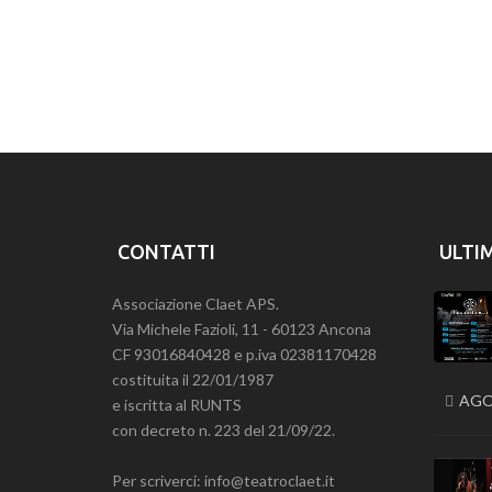
CONTATTI
ULTI
Associazione Claet APS.
Via Michele Fazioli, 11 - 60123 Ancona
CF 93016840428 e p.iva 02381170428
costituita il 22/01/1987
AGO
e iscritta al RUNTS
con decreto n. 223 del 21/09/22.
Per scriverci: info@teatroclaet.it