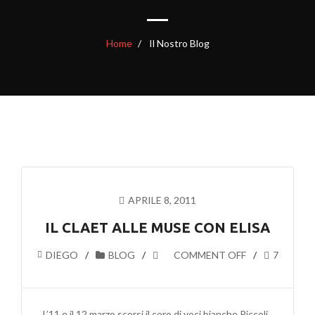
Home
Il Nostro Blog
APRILE 8, 2011
IL CLAET ALLE MUSE CON ELISA
DIEGO
BLOG
COMMENT OFF
7
L’11 e il 12 marzo scorsi il coro di voci bianche Piccoli