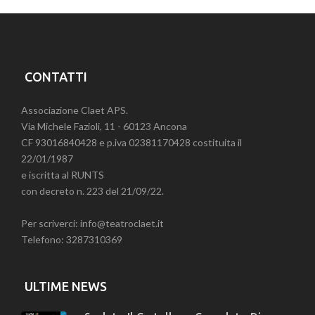
CONTATTI
Associazione Claet APS.
Via Michele Fazioli, 11 - 60123 Ancona
CF 93016840428 e p.iva 02381170428 costituita il
22/01/1987
e iscritta al RUNTS
con decreto n. 223 del 21/09/22.
Per scriverci: info@teatroclaet.it
Telefono: 3287310369
ULTIME NEWS