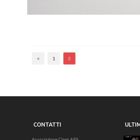
<
1
2
CONTATTI
ULTI
Associazione Claet APS.