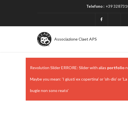
Telefono :
+39 328731
Associazione Claet APS
Revolution Slider ERRORE: Slider with alias
portfolio
n
Maybe you mean: 'I giusti ex copertina' or 'oh-dio' or 'La 
bugie non sono reato'