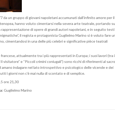
7 da un gruppo di giovani napoletani accumunati dall’infinito amore per il
tenopea, hanno voluto cimentarsi nella severa arte teatrale, portando su
la rappresentazione di opere di grandi autori napoletani, e in seguito testi
nigmatiche”, il regista e protagonista Guglielmo Marino si è voluto fare u
, cimentandosi in una delle più celebri e significative pièce teatrali
ancese, attualmente tra i più rappresentati in Europa; i suoi lavori (tra i
l visitatore” e “Piccoli crimini coniugali”) sono ricchi di riferimenti al sacr
, ed amano indagare nel lato introspettivo e psicologico delle vicende e dei
tti i giorni non c’è mai nulla di scontato e di semplice.
5 ore 21,30
a:
Guglielmo Marino