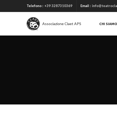
Telefono :
+39 3287310369
Email :
info@teatrocla
Associazione Claet APS
CHI SIAM