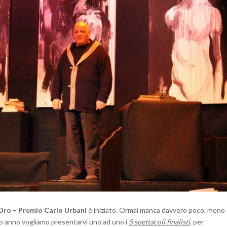
DI
NAPOLI
Oro – Premio Carlo Urbani
è iniziato. Ormai manca davvero poco, meno 
so anno vogliamo presentarvi uno ad uno i
5 spettacoli finalisti
, per