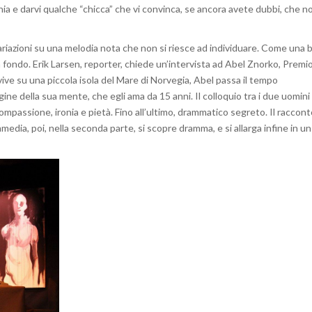
nia e darvi qualche “chicca” che vi convinca, se ancora avete dubbi, che n
variazioni su una melodia nota che non si riesce ad individuare. Come una b
 fondo. Erik Larsen, reporter, chiede un’intervista ad Abel Znorko, Premi
ive su una piccola isola del Mare di Norvegia, Abel passa il tempo
 della sua mente, che egli ama da 15 anni. Il colloquio tra i due uomini
e compassione, ironia e pietà. Fino all’ultimo, drammatico segreto. Il raccont
dia, poi, nella seconda parte, si scopre dramma, e si allarga infine in un