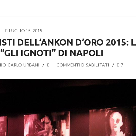
LUGLIO 15, 2015
STI DELL’ANKON D’ORO 2015: 
GLI IGNOTI” DI NAPOLI
IO-CARLO-URBANI
SU
COMMENTI DISABILITATI
7
CONOSCIAMO
I
FINALISTI
DELL’ANKON
D’ORO
2015:
LA
COMPAGNIA
“GLI
IGNOTI”