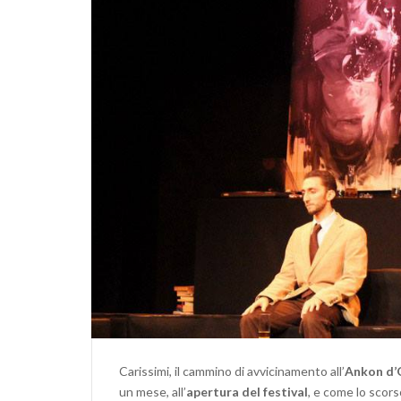
Carissimi, il cammino di avvicinamento all’
Ankon d’
un mese, all’
apertura del festival
, e come lo scor