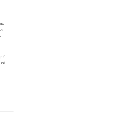
lle
 di
n
 più
o ed