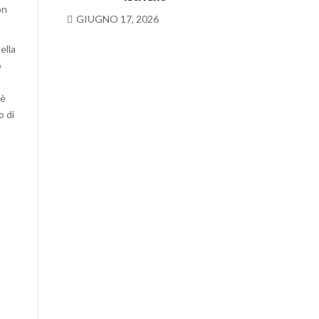
on
GIUGNO 17, 2026
ella
o
 è
o di