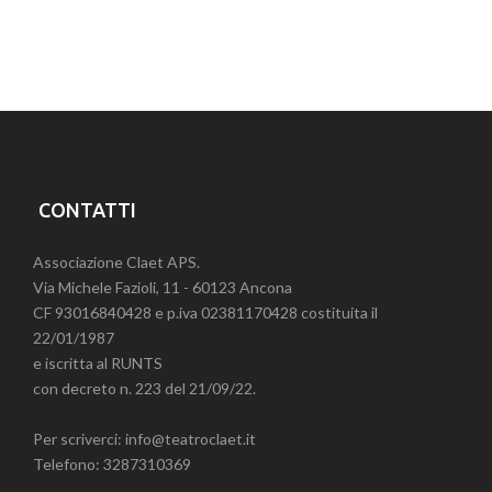
CONTATTI
Associazione Claet APS.
Via Michele Fazioli, 11 - 60123 Ancona
CF 93016840428 e p.iva 02381170428 costituita il
22/01/1987
e iscritta al RUNTS
con decreto n. 223 del 21/09/22.
Per scriverci: info@teatroclaet.it
Telefono: 3287310369