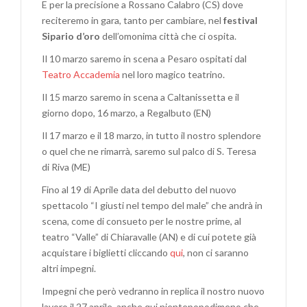
E per la precisione a Rossano Calabro (CS) dove
reciteremo in gara, tanto per cambiare, nel
festival
Sipario d’oro
dell’omonima città che ci ospita.
Il 10 marzo saremo in scena a Pesaro ospitati dal
Teatro Accademia
nel loro magico teatrino.
Il 15 marzo saremo in scena a Caltanissetta e il
giorno dopo, 16 marzo, a Regalbuto (EN)
Il 17 marzo e il 18 marzo, in tutto il nostro splendore
o quel che ne rimarrà, saremo sul palco di S. Teresa
di Riva (ME)
Fino al 19 di Aprile data del debutto del nuovo
spettacolo “I giusti nel tempo del male” che andrà in
scena, come di consueto per le nostre prime, al
teatro “Valle” di Chiaravalle (AN) e di cui potete già
acquistare i biglietti cliccando
qui
, non ci saranno
altri impegni.
Impegni che però vedranno in replica il nostro nuovo
lavoro il 27 aprile, anche qui nientepopodimeno che