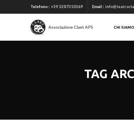
Telefono :
+39 3287310369
Email :
info@teatrocla
Associazione Claet APS
CHI SIAM
TAG ARC