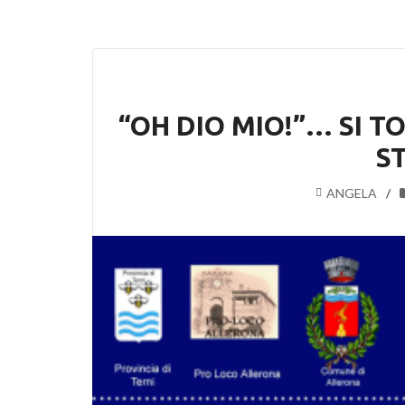
“OH DIO MIO!”… SI 
S
ANGELA