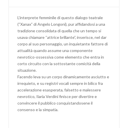
PREMIO
MIGLIOR
ATTRICE
L’interprete femminile di questo dialogo teatrale
PROTAGONISTA
(“Xanax” di Angelo Longoni), pur affidandosi a una
AL
tradizione consolidata di quella che un tempo si
FESTIVAL
usava chiamare “attrice brillante”, inserisce, nel dar
XS
corpo al suo personaggio, un inquietante fattore di
CITTÀ
attualità quando assume una componente
DI
nevrotico-ossessiva come elemento che entra in
SALERNO
corto circuito con la sottostante comicità della
(XANAX)
situazione.
Facendo leva su un corpo dinamicamente asciutto e
irrequieto, e su registri vocali sempre in bilico fra
accelerazione esasperata, falsetto e malessere
nevrotico, Ilaria Verdini finisce per divertire e
convincere il pubblico conquistandosene il
consenso e la simpatia.