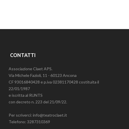
CONTATTI
Associazione Claet APS.
Via Michele Fazioli, 11 - 60123 Ancona
CF 93016840428 e p.iva 02381170428 costituita il
22/01/1987
e iscritta al RUNTS
con decreto n. 223 del 21/09/22.
Per scriverci: info@teatroclaet.it
Telefono: 3287310369