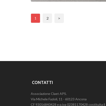
NATURAL PAPER
2
>
1
CONTATTI
Associazione Claet APS.
Via Michele Fazioli, 11 - 60123 Ancona
CF 93016840428 e p.iva 02381170428 costituita i