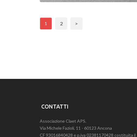
NATURAL PAPER
2
>
1
CONTATTI
Associazione Claet APS.
Via Michele Fazioli, 11 - 60123 Ancona
CF 93016840428 e p.iva 02381170428 costituita i