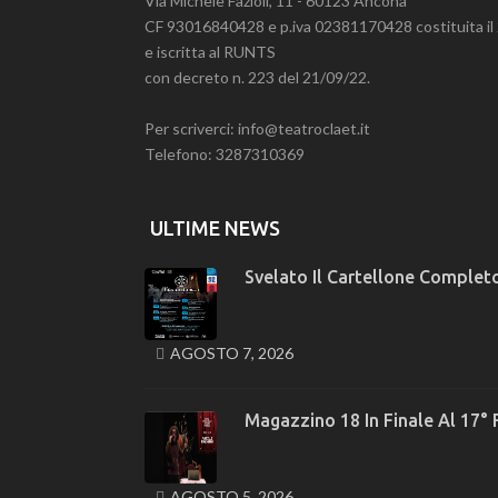
Via Michele Fazioli, 11 - 60123 Ancona
CF 93016840428 e p.iva 02381170428 costituita i
e iscritta al RUNTS
con decreto n. 223 del 21/09/22.
Per scriverci: info@teatroclaet.it
Telefono: 3287310369
ULTIME NEWS
Svelato Il Cartellone Completo
AGOSTO 7, 2026
Magazzino 18 In Finale Al 17° 
AGOSTO 5, 2026