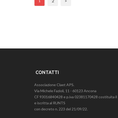
2
>
1
CONTATTI
Associazione Claet APS.
Via Michele Fazioli, 11 - 60123 Ancona
CF 93016840428 e p.iva 02381170428 costituita i
e iscritta al RUNTS
con decreto n. 223 del 21/09/22.