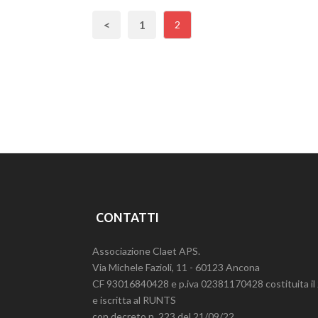
<
1
2
CONTATTI
Associazione Claet APS.
Via Michele Fazioli, 11 - 60123 Ancona
CF 93016840428 e p.iva 02381170428 costituita i
e iscritta al RUNTS
con decreto n. 223 del 21/09/22.