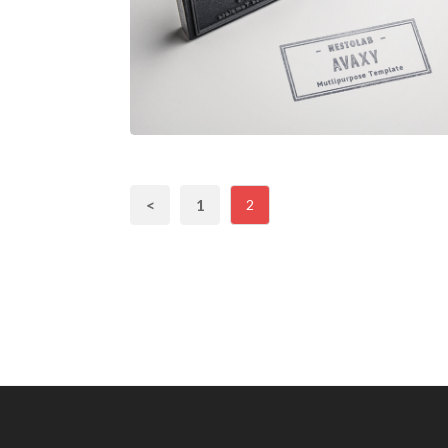
STAM
<
1
2