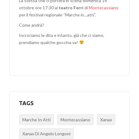
La stessa che ci porterà in scena domenica 14
ottobre ore 17:30 al
teatro Ferri
di
Montecassiano
per il festival regionale “Marche in…atti”.
Come andrà?
Incrociamo le dita e intanto, già che ci siamo,
prendiamo qualche goccina va!
TAGS
Marche In Atti
Montecassiano
Xanax
Xanax Di Angelo Longoni