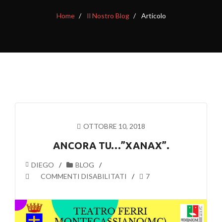
Home
Il Nostro Blog
Articolo
OTTOBRE 10, 2018
ANCORA TU…”XANAX”.
DIEGO
BLOG
SU
COMMENTI DISABILITATI
7
ANCORA
TU…”XANAX”.