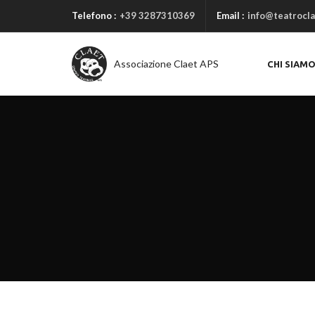
Telefono :
+39 3287310369
Email :
info@teatrocla
Associazione Claet APS
CHI SIAM