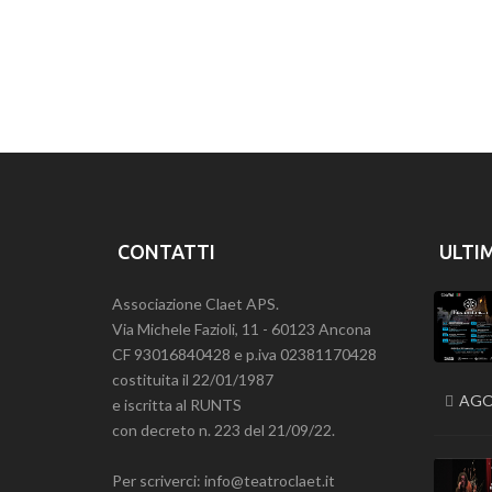
CONTATTI
ULTI
Associazione Claet APS.
Via Michele Fazioli, 11 - 60123 Ancona
CF 93016840428 e p.iva 02381170428
costituita il 22/01/1987
AGO
e iscritta al RUNTS
con decreto n. 223 del 21/09/22.
Per scriverci: info@teatroclaet.it