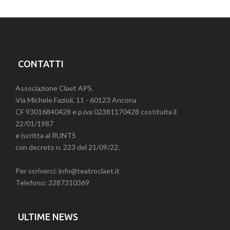
CONTATTI
Associazione Claet APS.
Via Michele Fazioli, 11 - 60123 Ancona
CF 93016840428 e p.iva 02381170428 costituita il
22/01/1987
e iscritta al RUNTS
con decreto n. 223 del 21/09/22.
Per scriverci: info@teatroclaet.it
Telefono: 3287310369
ULTIME NEWS